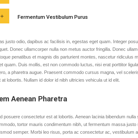
Fermentum Vestibulum Purus
as justo odio, dapibus ac facilisis in, egestas eget quam. Integer pos
iquet. Donec ullamcorper nulla non metus auctor fringilla. Donec ullam
toque penatibus et magnis dis parturient montes, nascetur ridiculus mu
t quam. Duis mollis, est non commodo luctus, nisi erat porttitor ligula, 
bero, a pharetra augue. Praesent commodo cursus magna, vel sceleris
 at lobortis. Nullam id dolor id nibh ultricies vehicula ut id elit.
em Aenean Pharetra
d posuere consectetur est at lobortis. Aenean lacinia bibendum nulla
mmodo, tortor mauris condimentum nibh, ut fermentum massa justo sit 
ismod semper. Morbi leo risus, porta ac consectetur ac, vestibulum at 