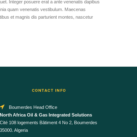
quet. Integer posuere erat a ante venenatis dapibus
acinia quam venenatis vestibulum. Maecenas
ibus et magnis dis parturient montes, nascetur
CONTACT INFO
Boumerdes Head Office
North Africa Oil & Gas Integrated Solutions
Cité 108 logements Bâtiment 4 No 2, Boumerdes
35000. Algeria