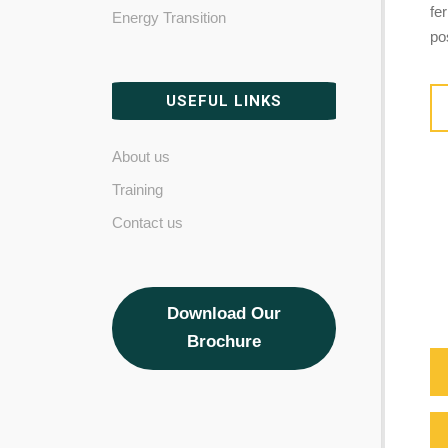
fe
Energy Transition
po
USEFUL LINKS
About us
Training
Contact us
Download Our
Brochure