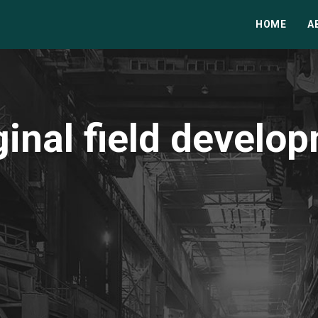
HOME
A
inal field develo