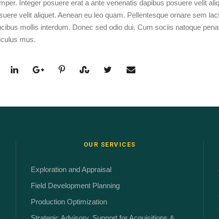
mper. Integer posuere erat a ante venenatis dapibus posuere velit ali
suere velit aliquet. Aenean eu leo quam. Pellentesque ornare sem l
ucibus mollis interdum. Donec sed odio dui. Cum sociis natoque penat
diculus mus.
OUR SERVICES
Exploration and Appraisal
Field Development Planning
Production Optimization
Strategic Advisory, Support for Acquisitions &