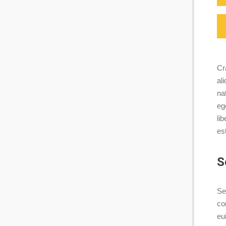
Cr
al
na
ege
li
est
S
Se
co
eu