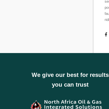
se
po
fa
ri
We give our best for results
you can trust