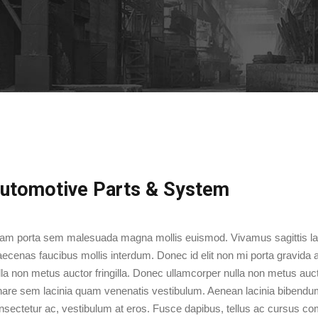
utomotive Parts & System
iam porta sem malesuada magna mollis euismod. Vivamus sagittis lacu
ecenas faucibus mollis interdum. Donec id elit non mi porta gravida 
lla non metus auctor fringilla. Donec ullamcorper nulla non metus auct
nare sem lacinia quam venenatis vestibulum. Aenean lacinia bibendum 
nsectetur ac, vestibulum at eros. Fusce dapibus, tellus ac cursus c