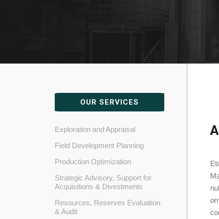
OUR SERVICES
A
Exploration and Appraisal
Field Development Planning
Production Optimization
Et
Ma
Strategic Advisory, Support for
Acquisitions & Divestments
nu
or
Resources, Reserves Evaluation
& Audit
co